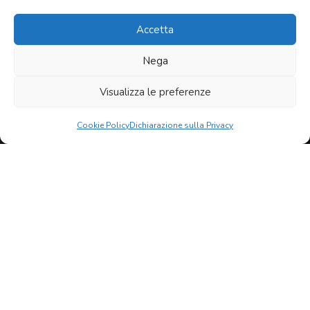
Accetta
Nega
Visualizza le preferenze
Fai clic per accettare i cookie marketing e
Cookie Policy
Dichiarazione sulla Privacy
abilitare questo contenuto
Copyright © 2026 by
Monastero di Cellole