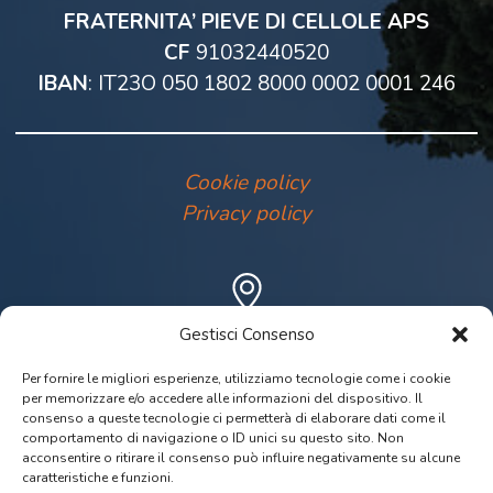
FRATERNITA’ PIEVE DI CELLOLE APS
CF
91032440520
IBAN
: IT23O 050 1802 8000 0002 0001 246
Cookie policy
Privacy policy
Gestisci Consenso
Dove siamo
Per fornire le migliori esperienze, utilizziamo tecnologie come i cookie
Coordinate geografiche: 43.4848356,
per memorizzare e/o accedere alle informazioni del dispositivo. Il
consenso a queste tecnologie ci permetterà di elaborare dati come il
11.0058583
comportamento di navigazione o ID unici su questo sito. Non
Visualizza su Google Maps
acconsentire o ritirare il consenso può influire negativamente su alcune
caratteristiche e funzioni.