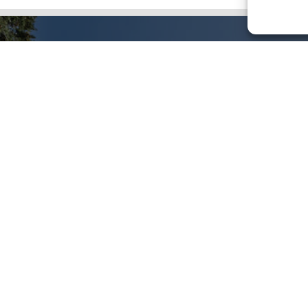
Dove siamo
Coordinate geografiche: 43.4848356, 11.0058
Visualizza su Google Maps