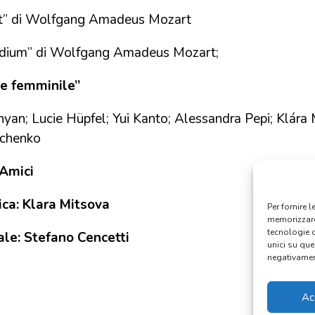
est” di Wolfgang Amadeus Mozart
idium” di Wolfgang Amadeus Mozart;
e femminile”
an; Lucie Hüpfel; Yui Kanto; Alessandra Pepi; Klára 
nchenko
iAmici
ica: Klara Mitsova
Per fornire 
memorizzare 
tecnologie 
ale: Stefano Cencetti
unici su que
negativament
Ac