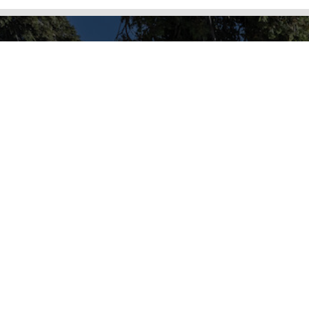
Per informazioni
INDIRIZZO
Comunità Monastica a Cellole
Località Cellole, 01
53037 San Gimignano (Si)
EMAIL
ospiti@monasterocellole.it
TELEFONO
0577 946057