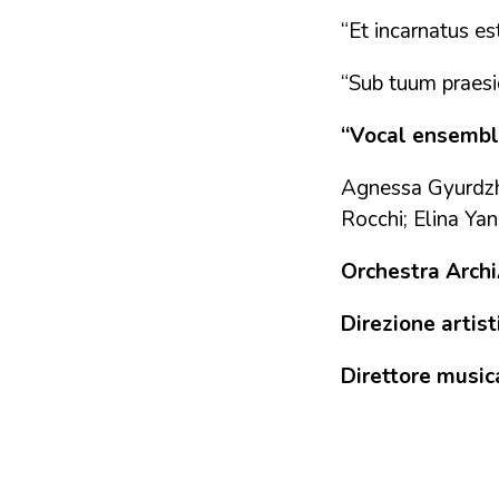
“Et incarnatus 
“Sub tuum praes
“Vocal ensembl
Agnessa Gyurdzhy
Rocchi; Elina Ya
Orchestra Arch
Direzione artist
Direttore music