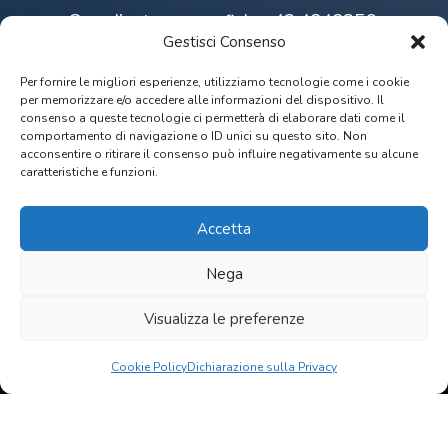
Coordinate geografiche: 43.4848356,
Gestisci Consenso
11.0058583
Visualizza su Google Maps
Per fornire le migliori esperienze, utilizziamo tecnologie come i cookie
per memorizzare e/o accedere alle informazioni del dispositivo. Il
consenso a queste tecnologie ci permetterà di elaborare dati come il
comportamento di navigazione o ID unici su questo sito. Non
acconsentire o ritirare il consenso può influire negativamente su alcune
caratteristiche e funzioni.
Accetta
Nega
Fai clic per accettare i cookie marketing e
abilitare questo contenuto
Visualizza le preferenze
Cookie Policy
Dichiarazione sulla Privacy