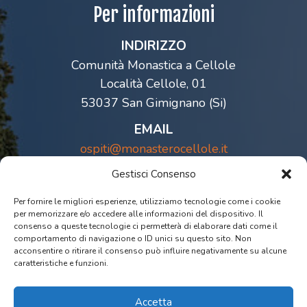
Per informazioni
INDIRIZZO
Comunità Monastica a Cellole
Località Cellole, 01
53037 San Gimignano (Si)
EMAIL
ospiti@monasterocellole.it
TELEFONO
Gestisci Consenso
0577 946057
Per fornire le migliori esperienze, utilizziamo tecnologie come i cookie
per memorizzare e/o accedere alle informazioni del dispositivo. Il
NEWSLETTER
consenso a queste tecnologie ci permetterà di elaborare dati come il
Per iscriversi alla newsletter scrivere alla mail
comportamento di navigazione o ID unici su questo sito. Non
acconsentire o ritirare il consenso può influire negativamente su alcune
ospiti@monasterocellole.it
caratteristiche e funzioni.
CANALE YOUTUBE
Monastero di Cellole
Accetta