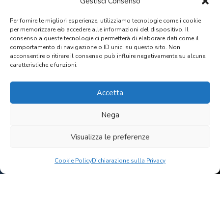
Gestisci Consenso
ospiti@monasterocellole.it
Per fornire le migliori esperienze, utilizziamo tecnologie come i cookie
TELEFONO
per memorizzare e/o accedere alle informazioni del dispositivo. Il
consenso a queste tecnologie ci permetterà di elaborare dati come il
0577 946057
comportamento di navigazione o ID unici su questo sito. Non
acconsentire o ritirare il consenso può influire negativamente su alcune
NEWSLETTER
caratteristiche e funzioni.
Per iscriversi alla newsletter scrivere alla mail
ospiti@monasterocellole.it
Accetta
CANALE YOUTUBE
Nega
Monastero di Cellole
Visualizza le preferenze
ORARIO CENTRALINO
Lun-Ven:
10-12 e 16-18 e 20-21
Cookie Policy
Dichiarazione sulla Privacy
Sab:
10-12 e 16-18
FRATERNITA’ PIEVE DI CELLOLE APS