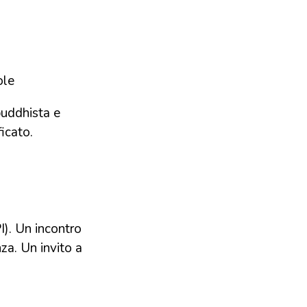
ole
buddhista e
ficato.
. Un incontro
nza. Un invito a