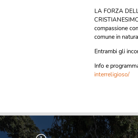
LA FORZA DEL
CRISTIANESIMO. M
compassione come
comune in natur
Entrambi gli incon
Info e programm
interreligioso/