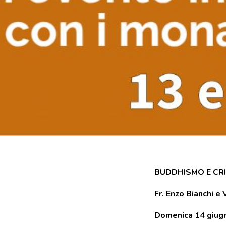
BUDDHISMO E CR
Fr. Enzo Bianchi e
Domenica 14 giugn