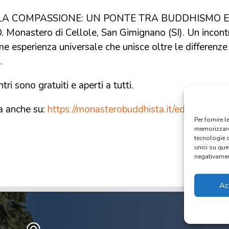
LA COMPASSIONE: UN PONTE TRA BUDDHISMO 
onastero di Cellole, San Gimignano (SI). Un incont
 esperienza universale che unisce oltre le differenze
a.
tri sono gratuiti e aperti a tutti.
a anche su:
https://monasterobuddhista.it/educare-il-
Per fornire 
memorizzare 
tecnologie 
unici su que
negativament
Ac