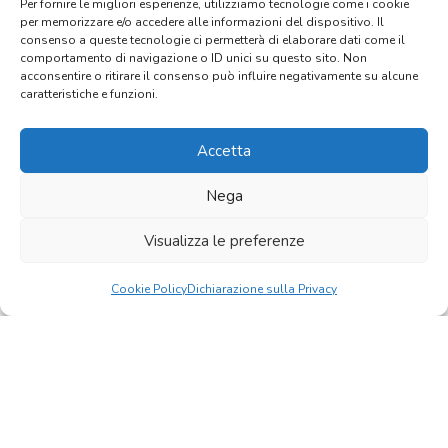
Per fornire le migliori esperienze, utilizziamo tecnologie come i cookie
per memorizzare e/o accedere alle informazioni del dispositivo. Il
Accordo tra la Facoltà Teologica dell’Italia
consenso a queste tecnologie ci permetterà di elaborare dati come il
Centrale e Fraternità di Cellole
comportamento di navigazione o ID unici su questo sito. Non
acconsentire o ritirare il consenso può influire negativamente su alcune
Approfondisci
caratteristiche e funzioni.
Accetta
Nega
EVENTI PASSATI
Visualizza le preferenze
Cookie Policy
Dichiarazione sulla Privacy